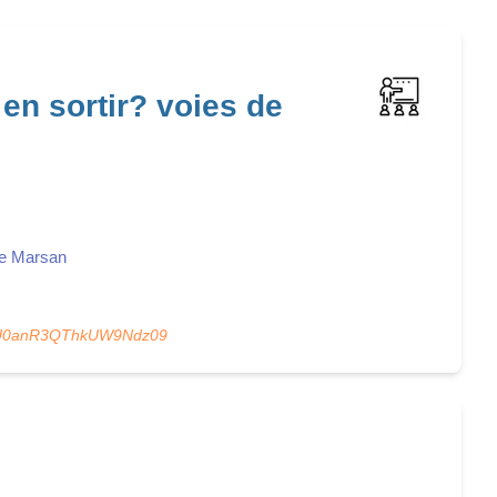
n sortir? voies de
ine Marsan
UU0anR3QThkUW9Ndz09